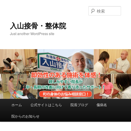
メ
サ
イ
ブ
検
ン
コ
索
コ
ン
入山接骨・整体院
ン
テ
Just another WordPress site
テ
ン
ン
ツ
ツ
へ
へ
移
移
動
動
メ
ホーム
公式サイトはこちら
院長ブログ
傷病名
イ
ン
院からのお知らせ
メ
ニ