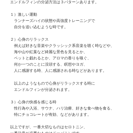
エンドルフィンの分泌方法は３パターンあります。
１）激しい運動
ランナーズハイの状態や高強度トレーニングで
自分を追い込むような時です。
２）心身のリラックス
例えば好きな音楽やクラッシック系音楽を聴く時などや、
海や山や紅葉など綺麗な景色を見るとか、
ペットと戯れるとか、アロマの香りを嗅ぐ、
何か一つのことに没頭する、瞑想やヨガ、
人に感謝する時、人に感謝される時などがあります。
以上のようなもので心身がリラックスする時に
エンドルフィンが分泌されます。
３）心身の快感を感じる時
性行為や入浴、サウナ、ハリ治療、好きな食べ物を食る、
特にチョコレートが有効、などがあります。
以上ですが、一番大切なものはセロトニン、
一番注意が必要なものはドーパミンです。