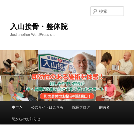
メ
サ
イ
ブ
検
ン
コ
索
コ
ン
入山接骨・整体院
ン
テ
Just another WordPress site
テ
ン
ン
ツ
ツ
へ
へ
移
移
動
動
メ
ホーム
公式サイトはこちら
院長ブログ
傷病名
イ
ン
院からのお知らせ
メ
ニ