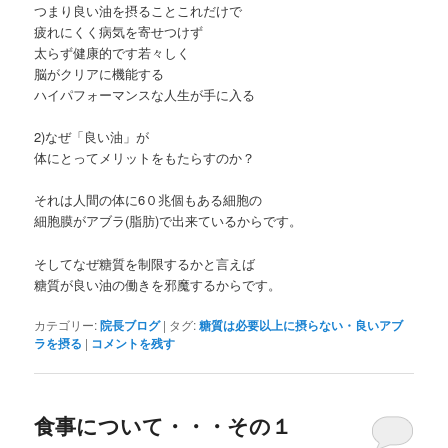
つまり良い油を摂ることこれだけで
疲れにくく病気を寄せつけず
太らず健康的です若々しく
脳がクリアに機能する
ハイパフォーマンスな人生が手に入る
2)なぜ「良い油」が
体にとってメリットをもたらすのか？
それは人間の体に6０兆個もある細胞の
細胞膜がアブラ(脂肪)で出来ているからです。
そしてなぜ糖質を制限するかと言えば
糖質が良い油の働きを邪魔するからです。
カテゴリー:
院長ブログ
|
タグ:
糖質は必要以上に摂らない・良いアブ
ラを摂る
|
コメントを残す
食事について・・・その１