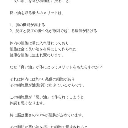
「良い油」を選び積極的に摂ること。
良い油を取る最大のメリットは、
1、脳の機能が高まる
2、炎症と炎症の慢性化が原因で起こる病気が防げる
体内の細胞は常に入れ替わっており，
細胞は全て良い油を材料にして作られた
健康な細胞に生まれ変わります。
なぜ「良い油」が体にとってメリットをもたらすのか？
それは体内には約6０兆個の細胞があり
その細胞膜が油(脂質)で出来ているからです。
この細胞膜が「悪い油」で作られてしまうと
体調も悪くなります。
特に脳は重さの6０%が脂肪が占めています。
その脂肪が悪い油を摂った細胞で形成されると