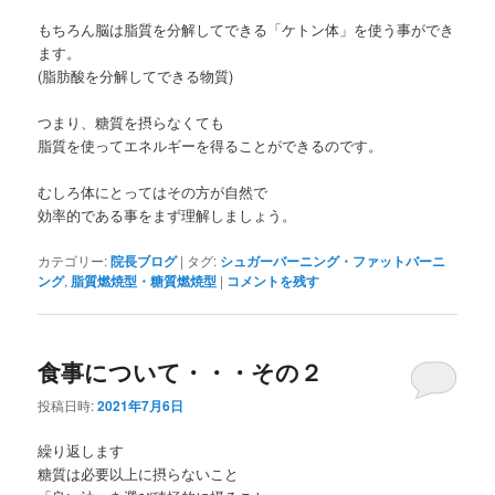
もちろん脳は脂質を分解してできる「ケトン体」を使う事ができ
ます。
(脂肪酸を分解してできる物質)
つまり、糖質を摂らなくても
脂質を使ってエネルギーを得ることができるのです。
むしろ体にとってはその方が自然で
効率的である事をまず理解しましょう。
カテゴリー:
院長ブログ
|
タグ:
シュガーバーニング・ファットバーニ
ング
,
脂質燃焼型・糖質燃焼型
|
コメントを残す
食事について・・・その２
投稿日時:
2021年7月6日
繰り返します
糖質は必要以上に摂らないこと