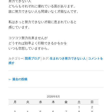
努力できない人
どちらもそれぞれに優れている面があります。
故に努力できない人も間違いなく才能なんです。
私はきっと努力できない才能に恵まれていると
感じています。
コツコツ努力出来ませんが
どうすれば効率よく行動できるかをかを
いつも空想していますから。
カテゴリー:
院長ブログ
|
タグ:
生まれつき努力できない人
|
コメントを
残す
投
←
過去の投稿
稿
ナ
ビ
2026年8月
ゲ
月
火
水
木
金
土
日
ー
1
2
シ
3
4
5
6
7
8
9