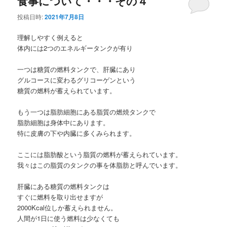
食事について・・・その４
投稿日時:
2021年7月8日
理解しやすく例えると
体内には2つのエネルギータンクが有り
一つは糖質の燃料タンクで、肝臓にあり
グルコースに変わるグリコーゲンという
糖質の燃料が蓄えられています。
もう一つは脂肪細胞にある脂質の燃焼タンクで
脂肪細胞は身体中にあります。
特に皮膚の下や内臓に多くみられます。
ここには脂肪酸という脂質の燃料が蓄えられています。
我々はこの脂質のタンクの事を体脂肪と呼んでいます。
肝臓にある糖質の燃料タンクは
すぐに燃料を取り出せますが
2000Kcal位しか蓄えられません。
人間が1日に使う燃料は少なくても