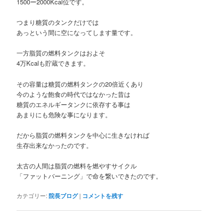
1500ー2000Kcal位です。
つまり糖質のタンクだけでは
あっという間に空になってします量です。
一方脂質の燃料タンクはおよそ
4万Kcalも貯蔵できます。
その容量は糖質の燃料タンクの20倍近くあり
今のような飽食の時代ではなかった昔は
糖質のエネルギータンクに依存する事は
あまりにも危険な事になります。
だから脂質の燃料タンクを中心に生きなければ
生存出来なかったのです。
太古の人間は脂質の燃料を燃やすサイクル
「ファットバーニング」で命を繋いできたのです。
カテゴリー:
院長ブログ
|
コメントを残す