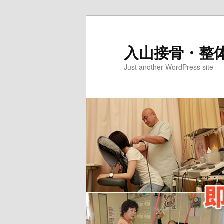
メ
サ
イ
ブ
ン
コ
入山接骨・整
コ
ン
Just another WordPress site
ン
テ
テ
ン
ン
ツ
ツ
へ
へ
移
移
動
動