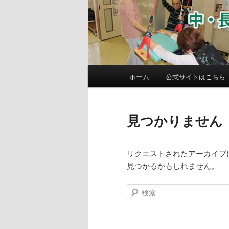
メ
ホーム
公式サイトはこちら
イ
ン
メ
見つかりません
ニ
ュ
ー
リクエストされたアーカイブ
見つかるかもしれません。
検
索