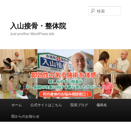
メ
サ
イ
ブ
検
ン
コ
索
コ
ン
入山接骨・整体院
ン
テ
Just another WordPress site
テ
ン
ン
ツ
ツ
へ
へ
移
移
動
動
メ
ホーム
公式サイトはこちら
院長ブログ
傷病名
イ
ン
院からのお知らせ
メ
ニ