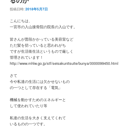
るのか
投稿日時:
2018年5月7日
こんにちは、
一宮市の入山接骨院の院長の入山です。
皆さんが普段かかっている美容室など
ただ髪を切っていると思われがち
ですが生活衛生法というもので厳しく
管理されています！
http://www.mhlw.go.jp/stf/seisakunitsuite/bunya/0000099450.html
さて
今や私達の生活には欠かせないもの
の一つとして存在する「電気」
機械を動かすためのエネルギーと
して使われていたり等
私達の生活を大きく支えてくれて
いるものの一つです。