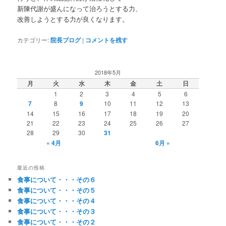
新陳代謝が盛んになって治ろうとする力、
改善しようとする力が良くなります。
カテゴリー:
院長ブログ
|
コメントを残す
2018年5月
月
火
水
木
金
土
日
1
2
3
4
5
6
7
8
9
10
11
12
13
14
15
16
17
18
19
20
21
22
23
24
25
26
27
28
29
30
31
« 4月
6月 »
最近の投稿
食事について・・・その６
食事について・・・その５
食事について・・・その４
食事について・・・その３
食事について・・・その２