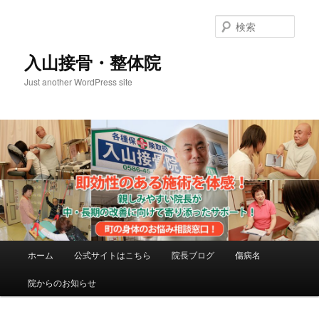
メ
サ
イ
ブ
検
ン
コ
索
コ
ン
入山接骨・整体院
ン
テ
Just another WordPress site
テ
ン
ン
ツ
ツ
へ
へ
移
移
動
動
メ
ホーム
公式サイトはこちら
院長ブログ
傷病名
イ
ン
院からのお知らせ
メ
ニ