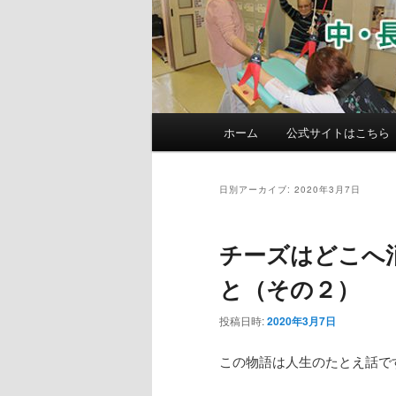
メ
ホーム
公式サイトはこちら
イ
ン
メ
日別アーカイブ:
2020年3月7日
ニ
ュ
チーズはどこへ
ー
と（その２）
投稿日時:
2020年3月7日
この物語は人生のたとえ話で