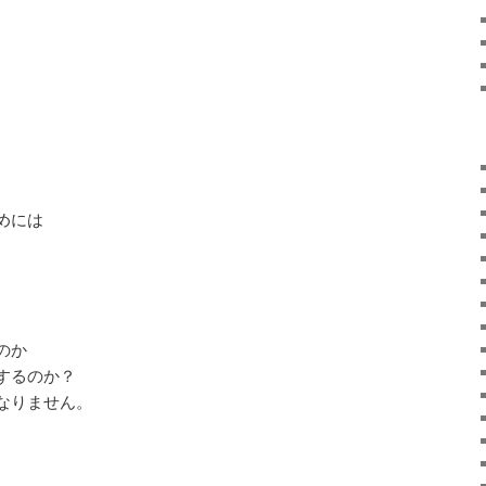
。
めには
のか
するのか？
なりません。