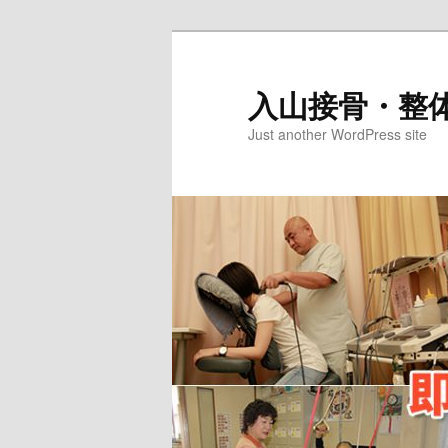
メ
サ
イ
ブ
ン
コ
入山接骨・整
コ
ン
Just another WordPress site
ン
テ
テ
ン
ン
ツ
ツ
へ
へ
移
移
動
動