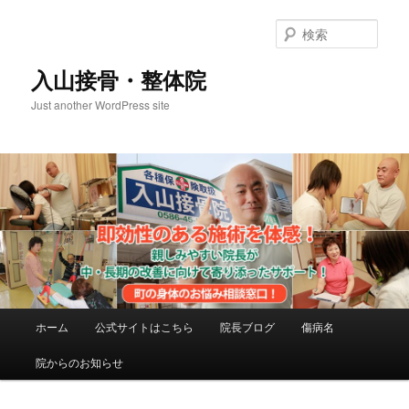
メ
イ
検
ン
索
コ
入山接骨・整体院
ン
Just another WordPress site
テ
ン
ツ
へ
移
動
メ
ホーム
公式サイトはこちら
院長ブログ
傷病名
イ
ン
院からのお知らせ
メ
ニ