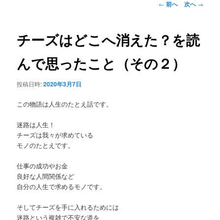
ュ
投
←
前へ
次へ
→
ー
稿
ナ
ビ
チーズはどこへ消えた？を読
ゲ
ー
んで思ったこと（その２）
シ
ョ
投稿日時:
2020年3月7日
ン
この物語は人生のたとえ話です。
迷路は人生！
チーズは我々が求めている
モノのたとえです。
仕事の成功やお金
良好な人間関係など
自分の人生で求めるモノです。
そしてチーズを手に入れるためには
迷路という複雑で不安な道を