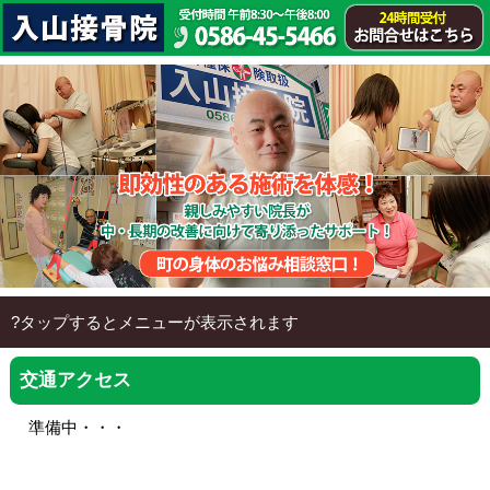
?タップするとメニューが表示されます
HOME
交通アクセス
入山接骨院について
準備中・・・
メニュー料金